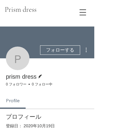
Prism dress
その他
フォローする
prism dress
脚本
prism dress
0 フォロワー
0 フォロー中
Profile
プロフィール
登録日： 2020年10月19日