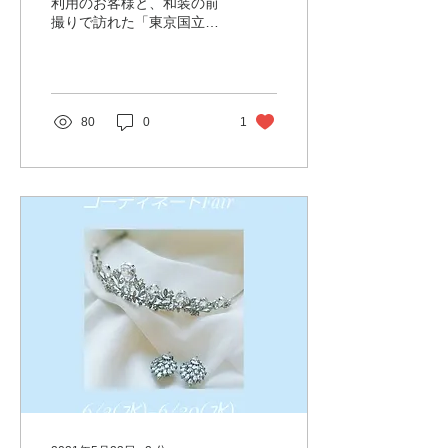
利用のお客様と、和装の前
撮りで訪れた「東京国立博
物館」。 いつもはドレスで
の前撮りが映える憧れスポ
ットですが、訪れるたびに
スタッフの間では、「ここ
は、絶対に和装も素敵に映
80
0
1
えそう！おすすめしてみた
い！」と声が上がっていま
した。...