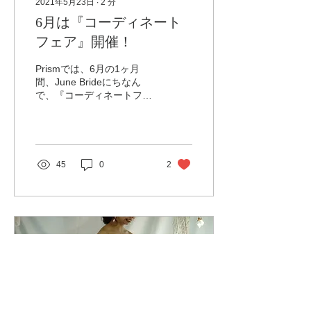
2021年5月23日
∙
2
分
6月は『コーディネート
フェア』開催！
Prismでは、6月の1ヶ月
間、June Brideにちなん
で、『コーディネートフェ
ア』を開催します。 初めて
ドレスをご試着いただく花
嫁様を対象に、普段はお取
り扱いのないデザインのテ
ィアラやアクセサリーも揃
45
0
2
えて、試していただける期
間限定のフェアです。...